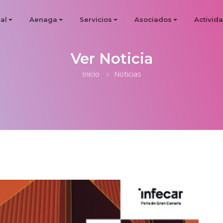
al
Aenaga
Servicios
Asociados
Activid
Ver Noticia
Inicio
Noticias