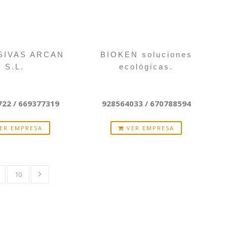
SIVAS ARCAN
BIOKEN soluciones
S.L.
ecológicas.
22 / 669377319
928564033 / 670788594
ER EMPRESA
VER EMPRESA
10