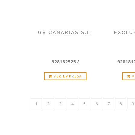
GV CANARIAS S.L.
EXCLU
928182525 /
9281817
VER EMPRESA
V
1
2
3
4
5
6
7
8
9