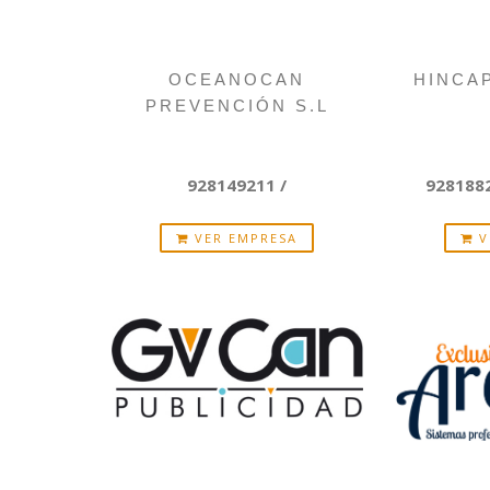
OCEANOCAN
HINCAP
PREVENCIÓN S.L
928149211 /
9281882
VER EMPRESA
V