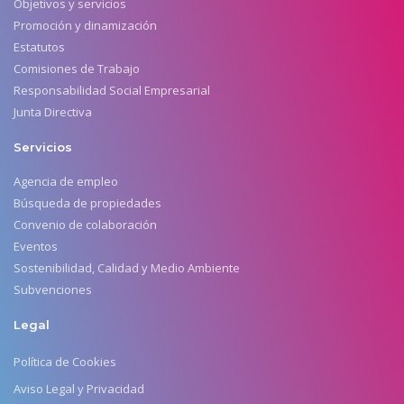
Objetivos y servicios
Promoción y dinamización
Estatutos
Comisiones de Trabajo
Responsabilidad Social Empresarial
Junta Directiva
Servicios
Agencia de empleo
Búsqueda de propiedades
Convenio de colaboración
Eventos
Sostenibilidad, Calidad y Medio Ambiente
Subvenciones
Legal
Política de Cookies
Aviso Legal y Privacidad